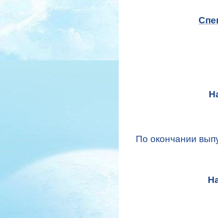
Спе
Н
По окончании вып
На