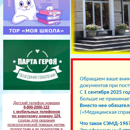
Обращаем ваше вним
документов при пост
С
1 сентября 2025 го
больше не принимает
Детский телефон доверия
Вместо нее обязате
8-800-2000-122
с мобильных телефонов
(«Медицинская справ
по короткому номеру 124.
создан для оказания
Что такое СЭМД-196
психологической помощи детям,
подросткам и их родителям в