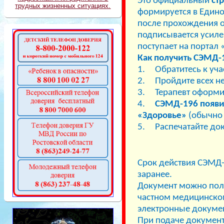
Это официальный
ст
трудных жизненных ситуациях.
формируется в Едино
после прохождения о
подписывается усиле
поступает на портал 
Как получить СЭМД-
1. Обратитесь к учас
2. Пройдите всех не
3. Терапевт оформит
4.
СЭМД-196 появит
«Здоровье»
(обычно 
5. Распечатайте док
Срок действия СЭМД
заранее.
Документ можно получ
частном медицинско
электронные докуме
При подаче докумен