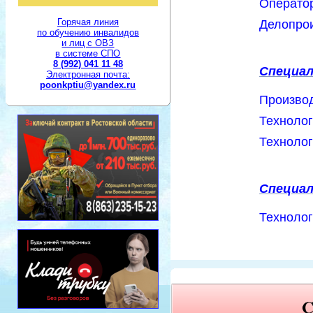
Операто
Горячая линия
Делопро
по обучению инвалидов
и лиц с ОВЗ
в системе СПО
8 (992) 041 11 48
Специал
Электронная почта:
poonkptiu@yandex.ru
Производ
Техноло
Технолог
Специал
Технолог