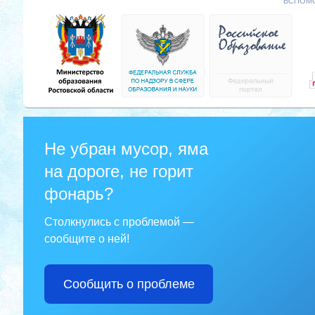
ВСПОМО
Не убран мусор, яма
на дороге, не горит
фонарь?
Столкнулись с проблемой —
сообщите о ней!
Сообщить о проблеме