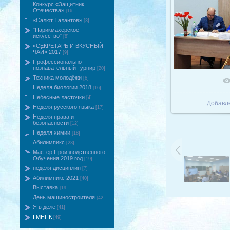
Конкурс «Защитник
Отечества»
[16]
«Салют Талантов»
[3]
"Парикмахерское
искусство"
[8]
«СЕКРЕТАРЬ И ВКУСНЫЙ
ЧАЙ» 2017
[9]
Профессионально -
познавательный турнир
[20]
Техника молодёжи
[6]
В реаль
Неделя биологии 2018
[16]
Небесные ласточки
[4]
Добавл
Неделя русского языка
[17]
Неделя права и
безопасности
[12]
Неделя химии
[18]
Абилимпикс
[23]
Мастер Производственного
Обучения 2019 год
[19]
неделя дисциплин
[7]
Абилимпикс 2021
[40]
Выставка
[19]
День машиностроителя
[42]
Я в деле
[41]
I МНПК
[49]