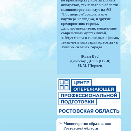
по производству и летательных
аппаратов, технологов в области
машиностроения ждут на АО
"Роствертол", социальном
партнере колледжа, и других
предприятиях города.
Делопроизводители, владеющие
современной оргтехникой,
займут места в солидных офисах,
технологи индустрии красоты - в
лучших салонах города.
Ждем Вас!
Директор ДПТК (ПУ-8)
И. М. Ширяев
Министерство образования
Ростовской области