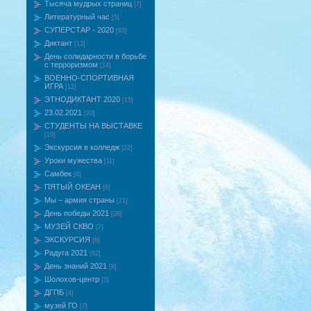
Тысяча мудрых страниц
[7]
Литературный час
[5]
СУПЕРСТАР - 2020
[63]
Диктант
[13]
День солидарности в борьбе
с терроризмом
[14]
ВОЕННО-СПОРТИВНАЯ
ИГРА
[12]
ЭТНОДИКТАНТ 2020
[15]
23.02.2021
[20]
СТУДЕНТЫ НА ВЫСТАВКЕ
[10]
Экскурсия в колледж
[22]
Уроки мужества
[11]
Самбек
[6]
ПЯТЫЙ ОКЕАН
[6]
Мы – армия страны
[21]
День победы 2021
[26]
МУЗЕЙ СКВО
[7]
ЭКСКУРСИЯ
[6]
Радуга 2021
[62]
День знаний 2021
[8]
Шолохов-центр
[5]
ДГПБ
[4]
музей ГО
[7]