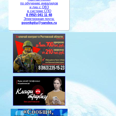
по обучению инвалидов
и лиц с ОВЗ
в системе СПО
8 (992) 041 11 48
Электронная почта:
poonkptiu@yandex.ru