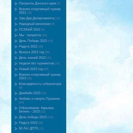
Патриоты Донского края
[5]
Военно-спортивный турнир
2021
[36]
Зам.Дир.Департамента
[18]
Народный кинопоказ
[9]
ПСЕБАЙ 2022
[6]
Мы - патриоты
[44]
День Победы 2022
[30]
Радуга 2022
[88]
Выпуск 2022 год
[59]
День знаний 2022
[41]
Неделя без турникетов
[14]
Новый 2023 год
[62]
Военно-спортивный турнир
2023
[35]
Благодарность губернатора
[6]
Домбайн 2023
[39]
Любовь и смерть Пушкина
[44]
Образование. Карьера.
Бизнес - 2023
[22]
День победы 2023
[119]
Радуга 2023
[88]
80 Лет ДПТК
[21]