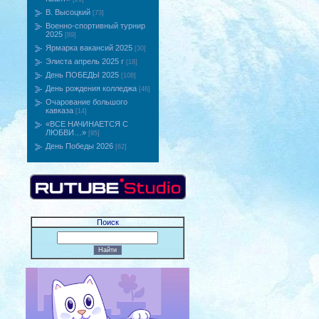
В. Высоцкий
[73]
Военно-спортивный турнир
2025
[89]
Ярмарка вакансий 2025
[30]
Элиста апрель 2025 г
[18]
День ПОБЕДЫ 2025
[108]
День рождения колледжа
[46]
Очарование большого
кавказа
[14]
«ВCE НАЧИНАЕТСЯ С
ЛЮБВИ…»
[95]
День Победы 2026
[62]
Поиск