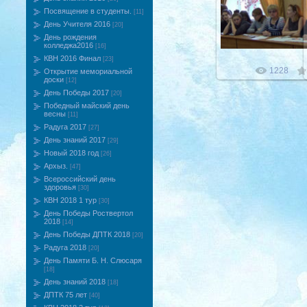
24.11.201
Посвящение в студенты.
[11]
День Учителя 2016
[20]
День рождения
колледжа2016
[16]
КВН 2016 Финал
[23]
1228
Открытие мемориальной
доски
[12]
День Победы 2017
[20]
Победный майский день
весны
[11]
Радуга 2017
[27]
День знаний 2017
[29]
Новый 2018 год
[26]
Архыз.
[47]
Всероссийский день
здоровья
[30]
КВН 2018 1 тур
[30]
День Победы Роствертол
2018
[14]
День Победы ДПТК 2018
[20]
Радуга 2018
[20]
День Памяти Б. Н. Слюсаря
[18]
День знаний 2018
[18]
ДПТК 75 лет
[40]