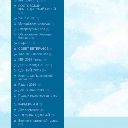
КВН 2018 2 тур
[12]
РОСТОВСКИЙ
КРАЕВЕДЧЕСКИЙ МУЗЕЙ
[17]
23.02.2019
[14]
Молодёжная команда
[7]
Литературный час
[4]
Образование. Карьера.
Бизнес
[21]
РУфест
[17]
СОВЕТ ВЕТЕРАНОВ
[8]
«Жених и папенька»
[9]
КВН 2019 Финал
[20]
ДЕНЬ Победы 2019
[20]
ЕДИНЫЙ УРОК
[10]
Блистанье Пушкинской
эпохи
[10]
Радуга 2019
[70]
День знаний 2019.
[36]
Подари радостное детство
[15]
КАРЬЕРА И Я
[5]
ДЕНЬ учителя
[15]
ПОЕЗДКА В ДОМБАЙ
[48]
Военно-спортивный турнир
[20]