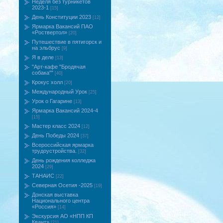
Неделя без турникетов
2023-1
[15]
День Конституции 2023
[12]
Ярмарка Вакансий ПАО
«Роствертол»
[20]
Путешествие в пятигорск и
на эльбрус
[9]
Я в деле
[13]
"Арт-кафе "Бродячая
собака""
[40]
Крокус холл
[20]
Международный Урок
[25]
Урок о Гагарине
[13]
Ярмарка Вакансий 2024-4
[15]
Мастер класс 2024
[12]
День Победы 2024
[37]
Всероссийская ярмарка
трудоустройства.
[32]
День рождения колледжа
2024
[29]
ТАНАИС
[22]
Северная Осетия -2025
[19]
Донская выставка
Национального центра
«Россия»
[14]
Экскурсия АО «НПП КП
Квант»
[21]