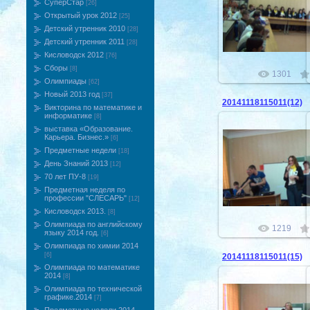
СуперСтар
[26]
24.11.201
Открытый урок 2012
[25]
Детский утренник 2010
[28]
Детский утренник 2011
[28]
Кисловодск 2012
[76]
Сборы
[8]
1301
Олимпиады
[62]
Новый 2013 год
[37]
20141118115011(12)
Викторина по математике и
информатике
[8]
выставка «Образование.
Карьера. Бизнес.»
[6]
Предметные недели
[18]
День Знаний 2013
24.11.201
[12]
70 лет ПУ-8
[19]
Предметная неделя по
профессии "СЛЕСАРЬ"
[12]
Кисловодск 2013.
[8]
Олимпиада по английскому
1219
языку 2014 год.
[6]
Олимпиада по химии 2014
[6]
20141118115011(15)
Олимпиада по математике
2014
[8]
Олимпиада по технической
графике.2014
[7]