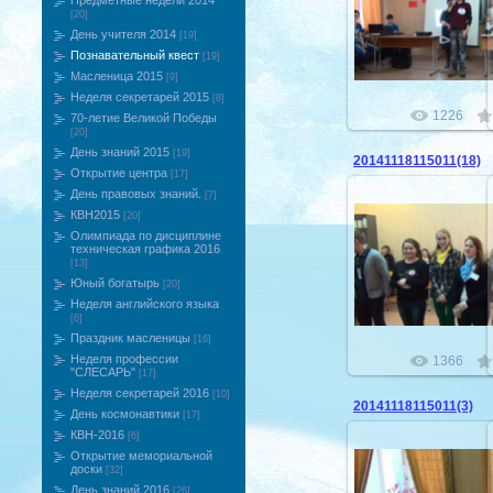
Предметные недели 2014
24.11.201
[20]
День учителя 2014
[19]
Познавательный квест
[19]
Масленица 2015
[9]
Неделя секретарей 2015
[8]
1226
70-летие Великой Победы
[20]
День знаний 2015
[19]
20141118115011(18)
Открытие центра
[17]
День правовых знаний.
[7]
КВН2015
[20]
Олимпиада по дисциплине
техническая графика 2016
24.11.201
[13]
Юный богатырь
[20]
Неделя английского языка
[6]
Праздник масленицы
[16]
Неделя профессии
1366
"СЛЕСАРЬ"
[17]
Неделя секретарей 2016
[10]
20141118115011(3)
День космонавтики
[17]
КВН-2016
[6]
Открытие мемориальной
доски
[32]
День знаний 2016
[26]