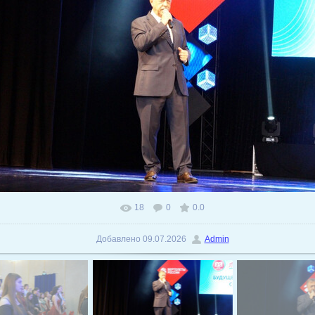
18
0
0.0
В реальном размере
1024x575
/ 143.7Kb
Добавлено
09.07.2026
Admin