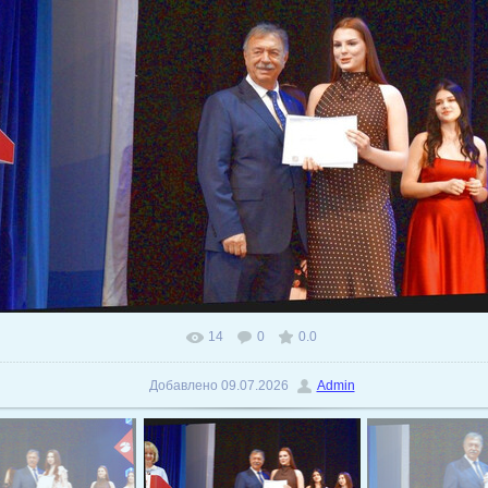
14
0
0.0
В реальном размере
1024x599
/ 186.1Kb
Добавлено
09.07.2026
Admin