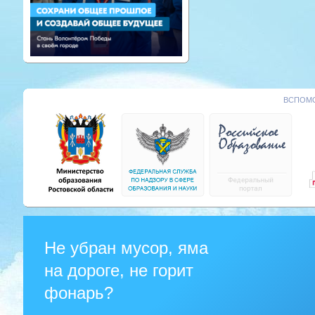
ВСПОМО
Не убран мусор, яма
на дороге, не горит
фонарь?