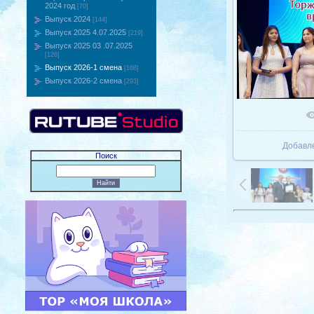
2024 год
[70]
Выпуск 2024
[144]
Выпуск 2025 4.07.2025
[219]
Выпуск 2025 03 .07.2025
[126]
Выпуск 2026-1 смена
[168]
Выпуск 2026-2 смена
[293]
В реаль
Добавл
Поиск