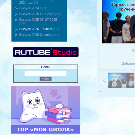
2024 год
[70]
Выпуск 2024
[144]
Выпуск 2025 4.07.2025
[219]
Выпуск 2025 03 .07.2025
[126]
Выпуск 2026-1 смена
[168]
Выпуск 2026-2 смена
[293]
В реаль
Добавл
Поиск