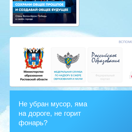
ВСПОМО
Не убран мусор, яма
на дороге, не горит
фонарь?