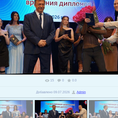
15
0
0.0
В реальном размере
1024x592
/ 173.1Kb
Добавлено
09.07.2026
Admin