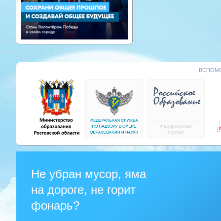
ВСПОМО
Не убран мусор, яма
на дороге, не горит
фонарь?