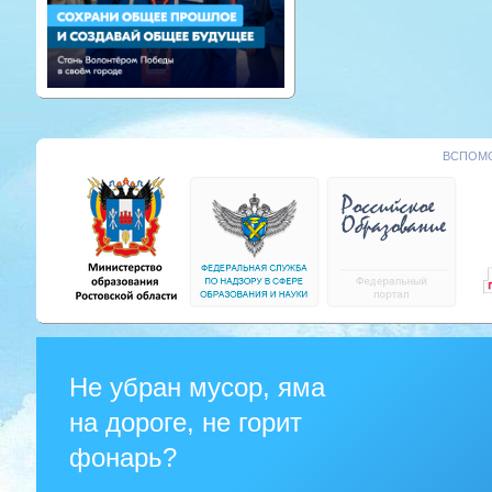
ВСПОМО
Не убран мусор, яма
на дороге, не горит
фонарь?