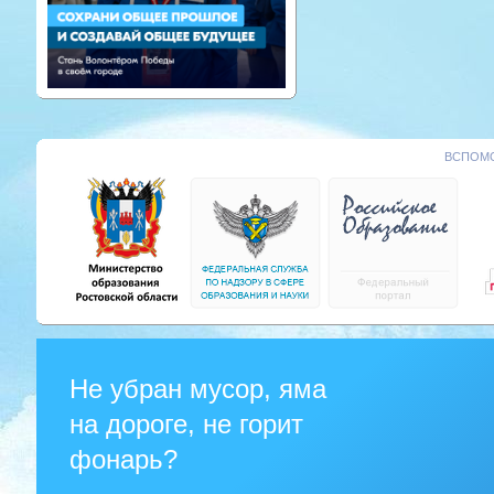
ВСПОМО
Не убран мусор, яма
на дороге, не горит
фонарь?