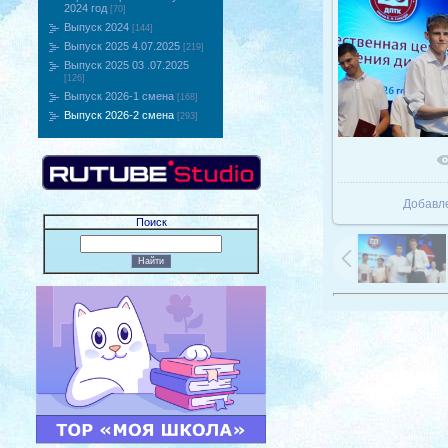
2024 год
[70]
Выпуск 2024
[144]
Выпуск 2025 4.07.2025
[219]
Выпуск 2025 03 .07.2025
[126]
Выпуск 2026-1 смена
[168]
Выпуск 2026-2 смена
[293]
В реаль
Добавл
Поиск