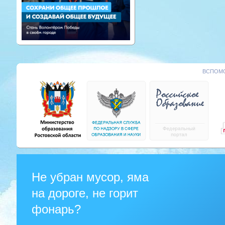
ВСПОМО
Не убран мусор, яма
на дороге, не горит
фонарь?