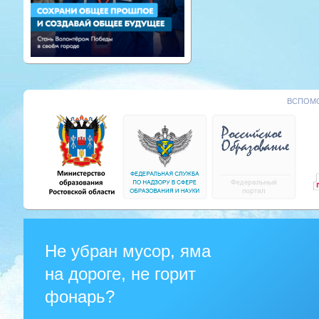
ВСПОМО
Не убран мусор, яма
на дороге, не горит
фонарь?