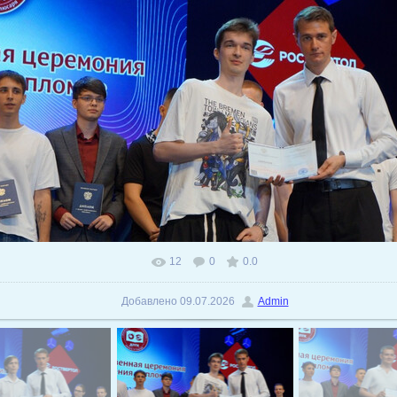
12
0
0.0
В реальном размере
1024x575
/ 173.6Kb
Добавлено
09.07.2026
Admin