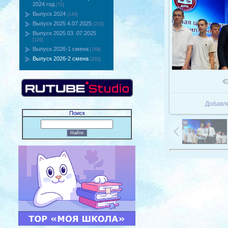
2024 год
[70]
Выпуск 2024
[144]
Выпуск 2025 4.07.2025
[219]
Выпуск 2025 03 .07.2025
[126]
Выпуск 2026-1 смена
[168]
Выпуск 2026-2 смена
[293]
В реаль
Добавл
Поиск