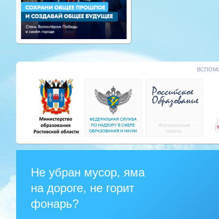
ВСПОМО
Не убран мусор, яма
на дороге, не горит
фонарь?