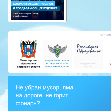
ВСПОМО
Не убран мусор, яма
на дороге, не горит
фонарь?