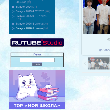
2024 год
[70]
Выпуск 2024
[144]
Выпуск 2025 4.07.2025
[219]
Выпуск 2025 03 .07.2025
[126]
Выпуск 2026-1 смена
[168]
Выпуск 2026-2 смена
[293]
В реаль
Добавл
Поиск