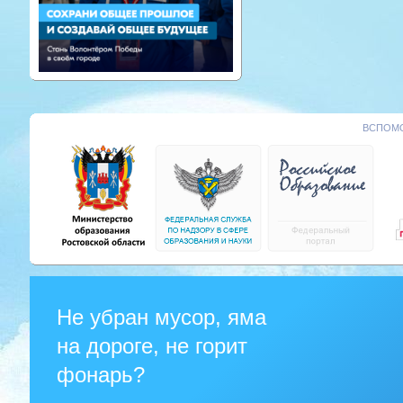
ВСПОМО
Не убран мусор, яма
на дороге, не горит
фонарь?