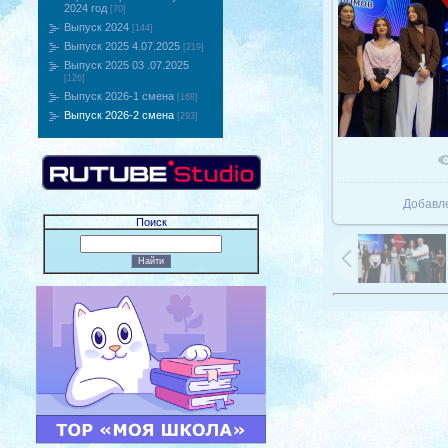
2024 год
[70]
Выпуск 2024
[144]
Выпуск 2025 4.07.2025
[219]
Выпуск 2025 03 .07.2025
[126]
Выпуск 2026-1 смена
[168]
Выпуск 2026-2 смена
[293]
В реаль
Добавл
Поиск