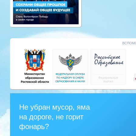
ВСПОМО
Не убран мусор, яма
на дороге, не горит
фонарь?