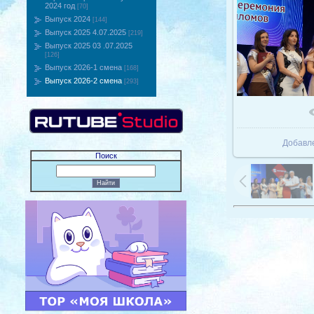
2024 год
[70]
Выпуск 2024
[144]
Выпуск 2025 4.07.2025
[219]
Выпуск 2025 03 .07.2025
[126]
Выпуск 2026-1 смена
[168]
Выпуск 2026-2 смена
[293]
В реаль
Добавл
Поиск