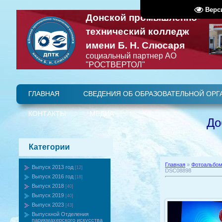
Верс
Донской промышленно-
технический колледж
имени Б. Н. Слюсаря
социальный партнер АО
"РОСТВЕРТОЛ"
ГЛАВНАЯ
СВЕДЕНИЯ ОБ ОБРАЗОВАТЕЛЬНОЙ ОРГ
Стип
Образовательные стандарты и требования
Материально-техническое обеспечение и оснащённость о
Структура и органы управления образовательной организацией
Педагогический (научно-педагогический) состав
Основные сведения
ВИДЕО
УЧЕБНОЕ
КОНТАКТЫ
МЕДИА
ВИДЕО
координаты
Наши
ФОТО
До
Категории
Главная
»
Фотоальбо
Выпуск 2013 год
[12]
DSC08898
Выпуск 2016 год
[18]
Выпуск 2018
[40]
Выпуск 2019
[40]
Выпуск 2023
[43]
Выпускной Отделения
парикмахерского искусства