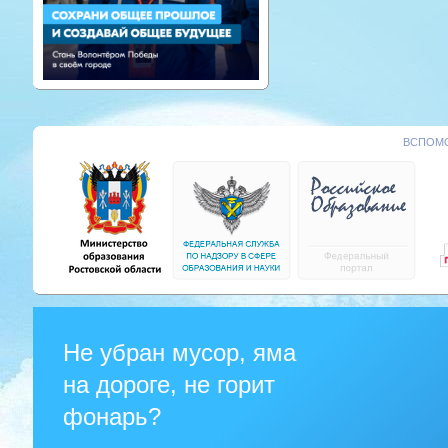
ВСПОМО
Не убран мусор, яма
на дороге, не горит
фонарь?