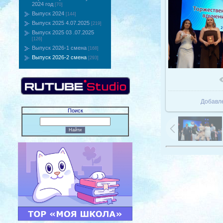
2024 год
[70]
Выпуск 2024
[144]
Выпуск 2025 4.07.2025
[219]
Выпуск 2025 03 .07.2025
[126]
Выпуск 2026-1 смена
[168]
Выпуск 2026-2 смена
[293]
В реаль
Добавл
Поиск