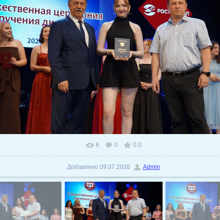
8
0
0.0
В реальном размере
1024x575
/ 174.4Kb
Добавлено
09.07.2026
Admin