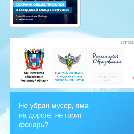
ВСПОМО
Не убран мусор, яма
на дороге, не горит
фонарь?