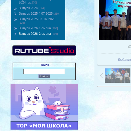
2024 год
[70]
Выпуск 2024
[144]
Выпуск 2025 4.07.2025
[219]
Выпуск 2025 03 .07.2025
[126]
Выпуск 2026-1 смена
[168]
Выпуск 2026-2 смена
[293]
В реаль
Добавл
Поиск