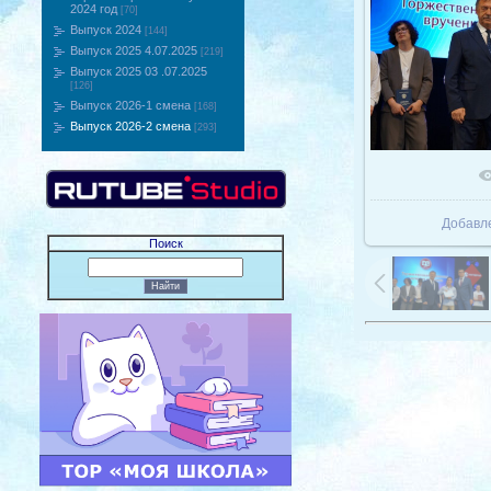
2024 год
[70]
Выпуск 2024
[144]
Выпуск 2025 4.07.2025
[219]
Выпуск 2025 03 .07.2025
[126]
Выпуск 2026-1 смена
[168]
Выпуск 2026-2 смена
[293]
В реаль
Добавл
Поиск