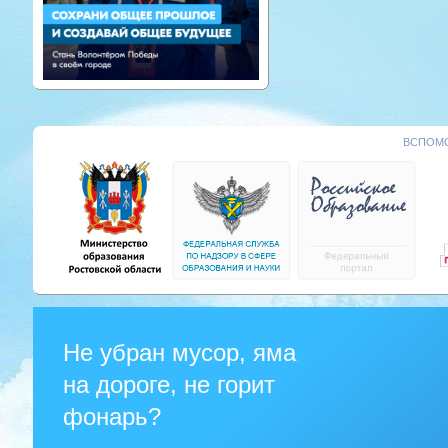
ВСПОМО
Не убран мусор, яма
на дороге, не горит
фонарь?