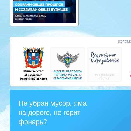
ВСПОМО
Не убран мусор, яма
на дороге, не горит
фонарь?