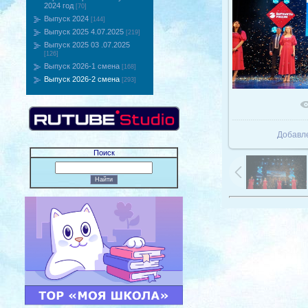
2024 год
[70]
Выпуск 2024
[144]
Выпуск 2025 4.07.2025
[219]
Выпуск 2025 03 .07.2025
[126]
Выпуск 2026-1 смена
[168]
Выпуск 2026-2 смена
[293]
В реаль
Добавл
Поиск