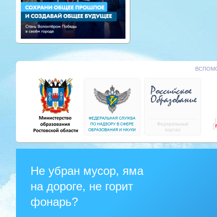
ВСПОМО
Не убран мусор, яма
на дороге, не горит
фонарь?