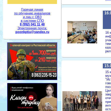
Горячая линия
16.
по обучению инвалидов
и лиц с ОВЗ
в системе СПО
8 (992) 041 11 48
Электронная почта:
poonkptiu@yandex.ru
16 
инф
уча
тем
каз
рел
15.
15 
муз
"Ис
гов
пос
Цел
зак
оте
при
инт
ост