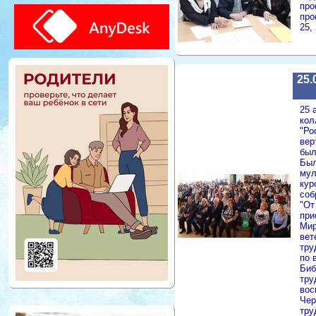
про
про
25,
25.
25 
кол
"Ро
вер
был
Был
мул
кур
соб
"От
при
Мир
вет
тру
по 
Биб
тру
вос
Чер
тру