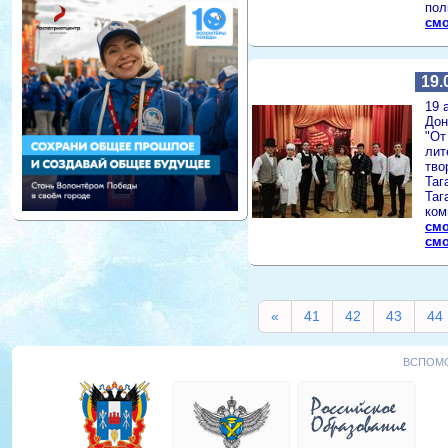
пол
смо
19.
19 
Дон
"От
лит
тво
Таг
Таг
ком
смо
смо
«
41
42
43
44
ВСПОМО