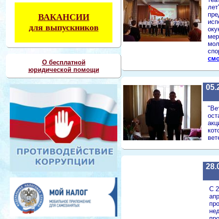
лет
пре
ВАКАНСИИ
исп
для выпускников
оку
мер
мол
спо
смо
О бесплатной
юридической помощи
05.
"Ве
ост
акц
кот
вет
28.
С 2
апр
пр
не
пр