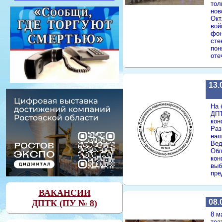
тол
нов
Окт
вой
фон
сте
пон
оте
13.
На 
ДПТ
кон
Раз
наш
Вед
Обл
кон
выб
пре
ВАКАНСИИ
08.
ДПТК (ПУ № 8)
8 м
теа