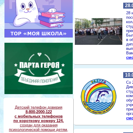
28.
28 
пос
кол
сту
пре
Был
в о
дип
вып
Вам
смо
10.
Со 
Див
сту
ком
обу
учр
Детский телефон доверия
при
8-800-2000-122
орг
с мобильных телефонов
смо
по короткому номеру 124.
создан для оказания
психологической помощи детям,