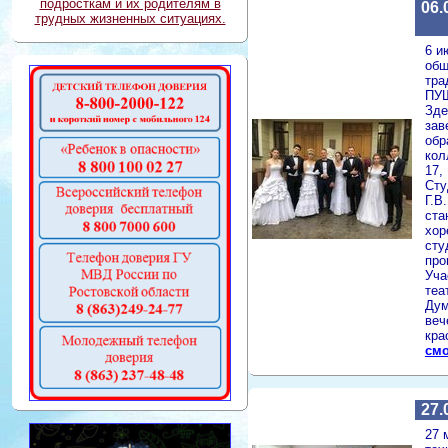
подросткам и их родителям в
06.
трудных жизненных ситуациях.
6 и
общ
тра
ПУ
Зде
зав
обр
кол
17,
Сту
Г.В
ста
хор
сту
про
Уча
теа
Дум
веч
кра
смо
27.
27 