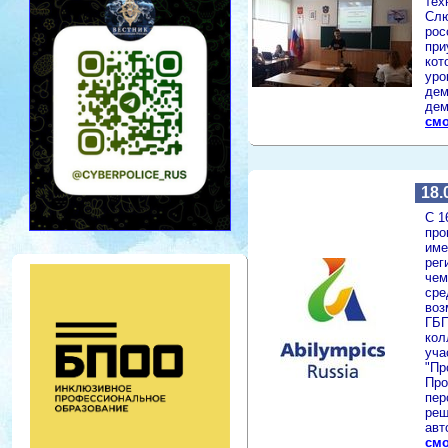
тех
Слю
рос
при
кот
уро
дем
дем
смо
18.
С 1
про
име
рег
чем
сре
воз
ГБП
кол
уча
"Пр
Про
пер
реш
авт
смо