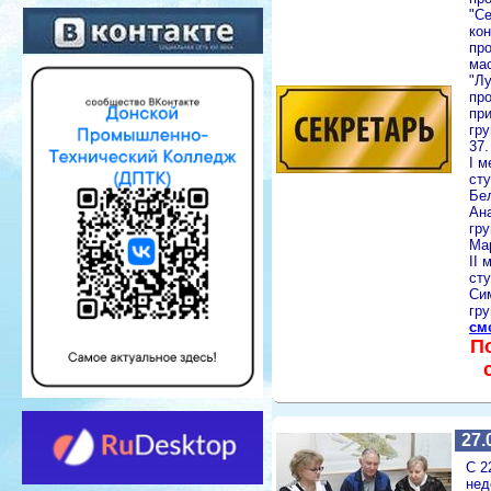
"Се
ко
пр
ма
"Л
пр
пр
гру
37.
I м
ст
Бе
Ан
гр
Ма
II 
ст
Си
гру
см
П
27.
С 2
нед