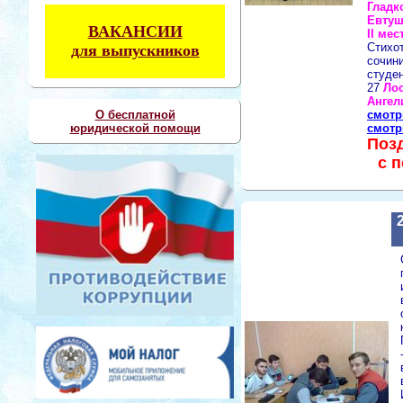
Гладк
Евтуш
ВАКАНСИИ
II мес
Стихо
для выпускников
сочин
студе
27
Ло
Ангел
смотр
О бесплатной
смотр
юридической помощи
Поз
с 