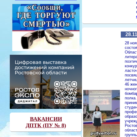
28.1
28 ноя
состо
Облас
литера
поэти
конку
ласточ
посвя
летчи
46 жен
ночно
бомба
полка.
прини
студе
профе
образ
ВАКАНСИИ
учреж
ДПТК (ПУ № 8)
Росто
област
групп