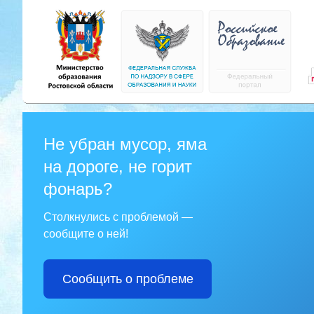
Не убран мусор, яма
на дороге, не горит
фонарь?
Столкнулись с проблемой —
сообщите о ней!
Сообщить о проблеме