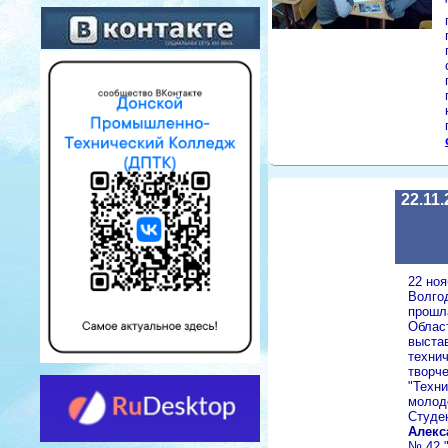
22.11
22 ноя
Волго
прошл
Облас
выстав
технич
творч
"Техни
молод
Студе
Алекс
№ 42 