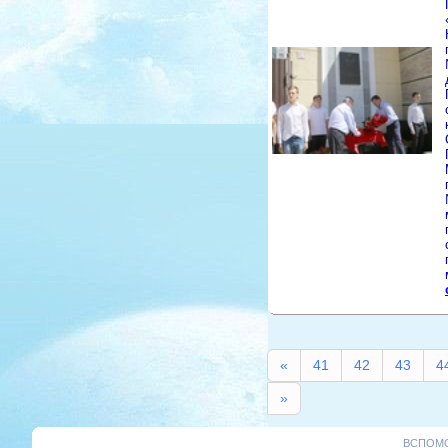
«
41
42
43
4
»
ВСПОМО