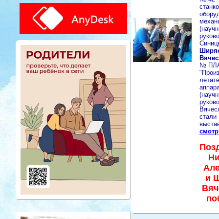
станко
обору
механ
(науч
руков
Синицы
Ширя
Вячес
№ ПЛА
"Прои
летат
аппар
(науч
руков
Вячес
стали
выстав
смотр
Поз
Ни
Але
и 
Вяч
по