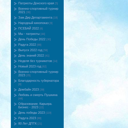
Патриоты Донского края
[5]
Военно-спортивный турнир
2021
[36]
Зам.Дир.Департамента
[18]
Народный кинопоказ
[9]
ПСЕБАЙ 2022
[6]
Мы - патриоты
[44]
День Победы 2022
[30]
Радуга 2022
[88]
Выпуск 2022 год
[59]
День знаний 2022
[41]
Неделя без турникетов
[14]
Новый 2023 год
[62]
Военно-спортивный турнир
2023
[35]
Благодарность губернатора
[6]
Домбайн 2023
[39]
Любовь и смерть Пушкина
[44]
Образование. Карьера.
Бизнес - 2023
[22]
День победы 2023
[119]
Радуга 2023
[88]
80 Лет ДПТК
[21]