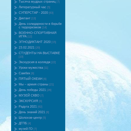
Тысяча мудрых страниц
[7]
Литературный час
[5]
СУПЕРСТАР - 2020
[63]
Диктант
[13]
День солидарности в борьбе
с терроризмом
[14]
ВОЕННО-СПОРТИВНАЯ
ИГРА
[12]
ЭТНОДИКТАНТ 2020
[15]
23.02.2021
[20]
СТУДЕНТЫ НА ВЫСТАВКЕ
[10]
Экскурсия в колледж
[22]
Уроки мужества
[11]
Самбек
[6]
ПЯТЫЙ ОКЕАН
[6]
Мы – армия страны
[21]
День победы 2021
[26]
МУЗЕЙ СКВО
[7]
ЭКСКУРСИЯ
[6]
Радуга 2021
[62]
День знаний 2021
[8]
Шолохов-центр
[5]
ДГПБ
[4]
музей ГО
[7]