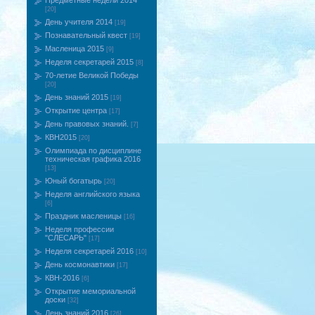
Предметные недели 2014
[20]
День учителя 2014
[19]
Познавательный квест
[19]
Масленица 2015
[9]
Неделя секретарей 2015
[8]
70-летие Великой Победы
[20]
День знаний 2015
[19]
Открытие центра
[17]
День правовых знаний.
[7]
КВН2015
[20]
Олимпиада по дисциплине
техническая графика 2016
[13]
Юный богатырь
[20]
Неделя английского языка
[6]
Праздник масленицы
[16]
Неделя профессии
"СЛЕСАРЬ"
[17]
Неделя секретарей 2016
[10]
День космонавтики
[17]
КВН-2016
[6]
Открытие мемориальной
доски
[32]
День знаний 2016
[26]