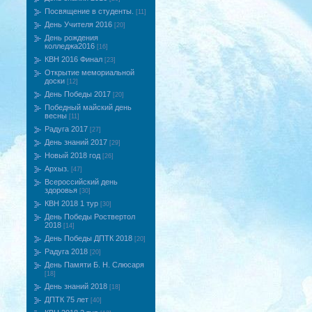
Посвящение в студенты.
[11]
День Учителя 2016
[20]
День рождения
колледжа2016
[16]
КВН 2016 Финал
[23]
Открытие мемориальной
доски
[12]
День Победы 2017
[20]
Победный майский день
весны
[11]
Радуга 2017
[27]
День знаний 2017
[29]
Новый 2018 год
[26]
Архыз.
[47]
Всероссийский день
здоровья
[30]
КВН 2018 1 тур
[30]
День Победы Роствертол
2018
[14]
День Победы ДПТК 2018
[20]
Радуга 2018
[20]
День Памяти Б. Н. Слюсаря
[18]
День знаний 2018
[18]
ДПТК 75 лет
[40]