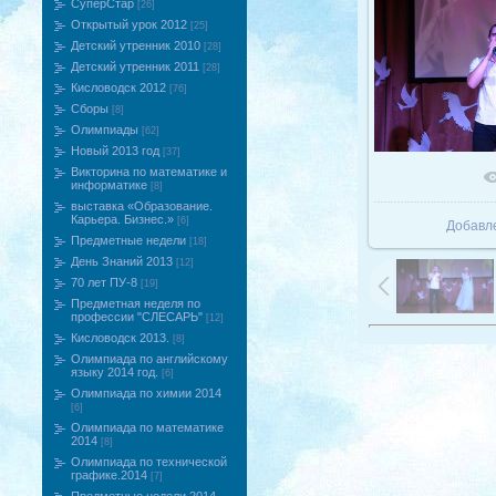
СуперСтар
[26]
Открытый урок 2012
[25]
Детский утренник 2010
[28]
Детский утренник 2011
[28]
Кисловодск 2012
[76]
Сборы
[8]
Олимпиады
[62]
Новый 2013 год
[37]
Викторина по математике и
В реаль
информатике
[8]
выставка «Образование.
Карьера. Бизнес.»
[6]
Добавл
Предметные недели
[18]
День Знаний 2013
[12]
70 лет ПУ-8
[19]
Предметная неделя по
профессии "СЛЕСАРЬ"
[12]
Кисловодск 2013.
[8]
Олимпиада по английскому
языку 2014 год.
[6]
Олимпиада по химии 2014
[6]
Олимпиада по математике
2014
[8]
Олимпиада по технической
графике.2014
[7]