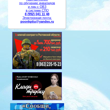
по обучению инвалидов
и лиц с ОВЗ
в системе СПО
8 (992) 041 11 48
Электронная почта:
poonkptiu@yandex.ru