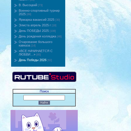
В. Высоцкий
[73]
Военно-спортивный турнир
2025
[89]
Ярмарка вакансий 2025
[30]
Элиста апрель 2025 г
[18]
День ПОБЕДЫ 2025
[108]
День рождения колледжа
[46]
Очарование большого
кавказа
[14]
«ВCE НАЧИНАЕТСЯ С
ЛЮБВИ…»
[95]
День Победы 2026
[62]
Поиск