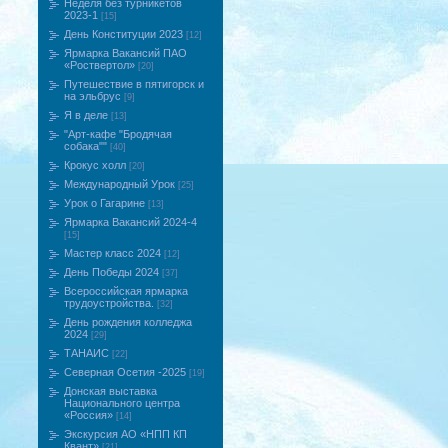
Неделя без турникетов
2023-1
[15]
День Конституции 2023
[12]
Ярмарка Вакансий ПАО
«Роствертол»
[20]
Путешествие в пятигорск и
на эльбрус
[9]
Я в деле
[13]
"Арт-кафе "Бродячая
собака""
[40]
Крокус холл
[20]
Международный Урок
[25]
Урок о Гагарине
[13]
Ярмарка Вакансий 2024-4
[15]
Мастер класс 2024
[12]
День Победы 2024
[37]
Всероссийская ярмарка
трудоустройства.
[32]
День рождения колледжа
2024
[29]
ТАНАИС
[22]
Северная Осетия -2025
[19]
Донская выставка
Национального центра
«Россия»
[14]
Экскурсия АО «НПП КП
Квант»
[21]