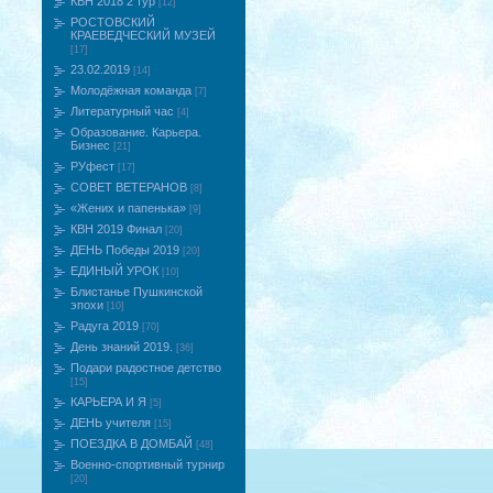
КВН 2018 2 тур
[12]
РОСТОВСКИЙ
КРАЕВЕДЧЕСКИЙ МУЗЕЙ
[17]
23.02.2019
[14]
Молодёжная команда
[7]
Литературный час
[4]
Образование. Карьера.
Бизнес
[21]
РУфест
[17]
СОВЕТ ВЕТЕРАНОВ
[8]
«Жених и папенька»
[9]
КВН 2019 Финал
[20]
ДЕНЬ Победы 2019
[20]
ЕДИНЫЙ УРОК
[10]
Блистанье Пушкинской
эпохи
[10]
Радуга 2019
[70]
День знаний 2019.
[36]
Подари радостное детство
[15]
КАРЬЕРА И Я
[5]
ДЕНЬ учителя
[15]
ПОЕЗДКА В ДОМБАЙ
[48]
Военно-спортивный турнир
[20]