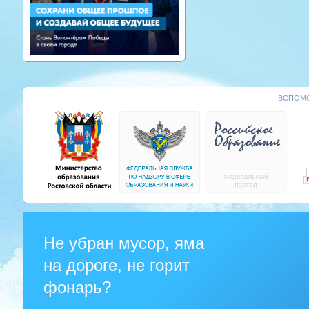
ВСПОМО
Не убран мусор, яма
на дороге, не горит
фонарь?