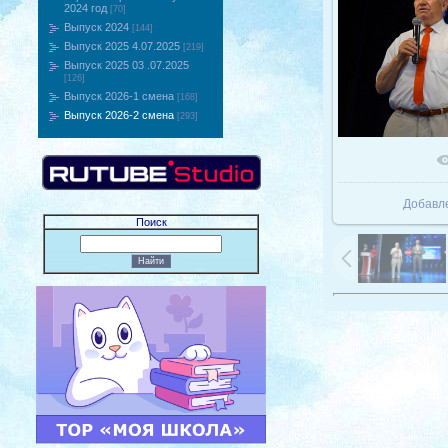
2024 год
[70]
Выпуск 2024
[144]
Выпуск 2025 4.07.2025
[219]
Выпуск 2025 03 .07.2025
[126]
Выпуск 2026-1 смена
[168]
Выпуск 2026-2 смена
[293]
В реаль
Добавл
Поиск