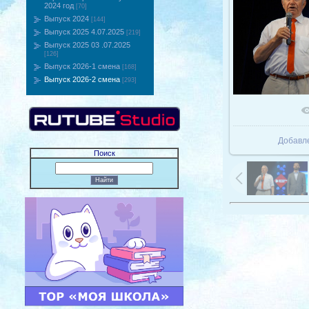
2024 год
[70]
Выпуск 2024
[144]
Выпуск 2025 4.07.2025
[219]
Выпуск 2025 03 .07.2025
[126]
Выпуск 2026-1 смена
[168]
Выпуск 2026-2 смена
[293]
В реаль
Добавл
Поиск