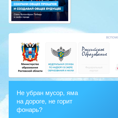
ВСПОМО
Не убран мусор, яма
на дороге, не горит
фонарь?