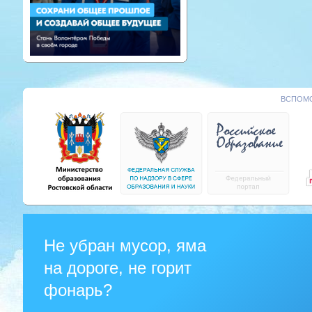
ВСПОМО
Не убран мусор, яма
на дороге, не горит
фонарь?