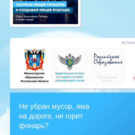
ВСПОМО
Не убран мусор, яма
на дороге, не горит
фонарь?