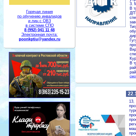
3. 
В т
Горячая линия
ДПТ
по обучению инвалидов
спе
и лиц с ОВЗ
зав
в системе СПО
Тиг
8 (992) 041 11 48
обу
Электронная почта:
дир
poonkptiu@yandex.ru
Гуг
про
Вид
сп
Кур
В т
рай
рай
смо
22.
13,
про
тур
про
про
рег
маш
про