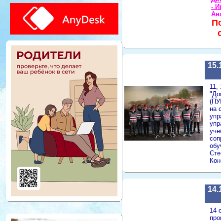
- И
Ан
П
15.
11,
"До
(ПУ
на 
упр
упр
уче
соп
обу
Сте
Кон
14.
14 
про