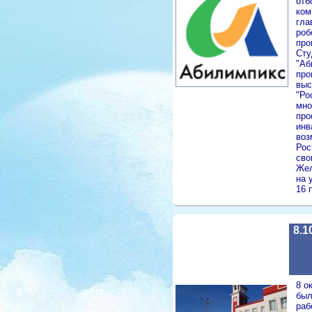
отб
ком
гла
роб
про
Сту
"Аб
про
выс
"Ро
мно
про
инв
воз
Рос
сво
Жел
на 
16 
8.1
8 о
был
раб