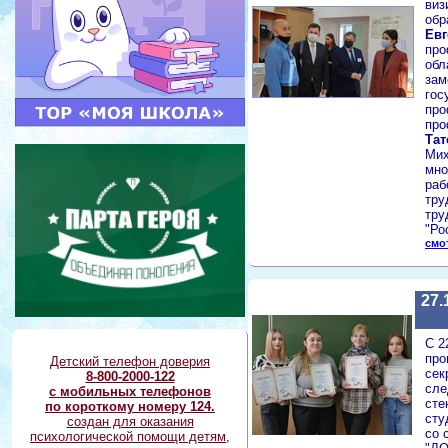
виз
обр
Евг
про
обл
зам
гос
про
про
Тат
Мих
мно
раб
тру
тру
"Ро
смо
27.
С 2
про
Детский телефон доверия
сек
8-800-2000-122
сле
с мобильных телефонов
сте
по короткому номеру 124.
сту
создан для оказания
со 
психологической помощи детям,