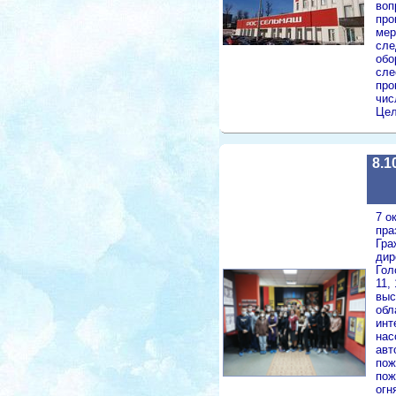
воп
про
мер
сле
обо
сле
про
чис
Цел
8.1
7 о
пра
Гра
дир
Гол
11,
выс
обл
инт
нас
авт
пож
пож
огн