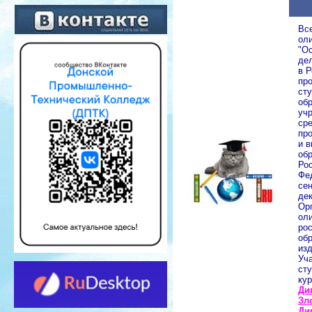
Вс
ол
"О
де
в Р
пр
ст
об
уч
ср
пр
и 
об
Ро
Фе
сен
дек
Ор
ол
ро
об
из
Уч
сту
кур
Ди
Зл
Ди