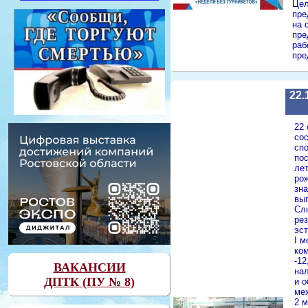
Цел
пре
на 
пре
раб
пре
22.
22 
сос
спо
по
ле
ро
зн
вып
Сл
ре
эс
I м
ко
-12
ВАКАНСИИ
на
ДПТК (ПУ № 8)
и 
ме
2 м