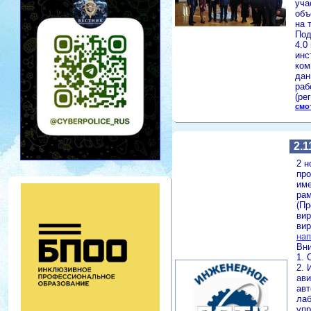
уча
объ
на 
Под
4.0
инс
ком
дан
раб
(ре
смо
2.1
2 н
про
име
рам
(Пр
вир
вир
на
Вн
1. 
2. 
ави
авт
лаб
упр