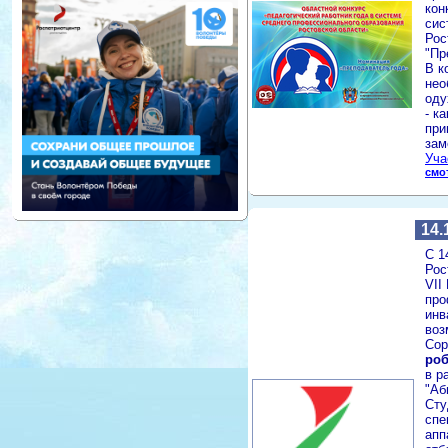
кон
сис
Рос
"Пр
В к
нео
оду
- к
при
зам
Уча
смо
14.
С 1
Рос
VII
про
инв
воз
Сор
роб
в р
"Аб
Сту
спе
апп