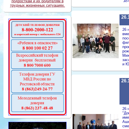
"ДО
подросткам и их родителям в
трудных жизненных ситуациях.
26.
26 
вме
пос
фил
про
рож
Мих
зас
и Ю
26.
26 
"До
име
Ашх
сме