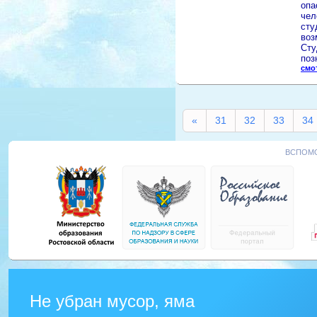
опа
чел
сту
воз
Сту
поз
смо
«
31
32
33
34
ВСПОМО
Не убран мусор, яма