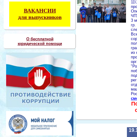
11\
пр
ВАКАНСИИ
Опе
ЧП
для выпускников
3 м
гр.
сл
Вс
со
О бесплатной
по
юридической помощи
гр
из 
пр
ор
"Ро
поб
под
ре
от
ма
Рос
см
П
19.