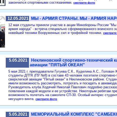
закончился спортивными состязаниями.
смотрите фото
12.05.2021
МЫ - АРМИЯ СТРАНЫ. МЫ - АРМИЯ НА
12 мая студенты приняли участие в акции Минобороны России "Мы 
армия народа" - встреча специально сформированного воинского 
новейшей техники Вооруженных сил и трофейной техники.
смотрите
5.05.2021
Неклиновский спортивно-технический к
авиации "ПЯТЫЙ ОКЕАН"
5 мая 2021 г. преподаватели Гугуева С.К., Куделина А.С., Головач 
студенты ДПТК (ПУ №8) в составе 43 человек посетили спортивно-
сверхлегкой авиации "Пятый океан" в Неклиновском районе. Студе
имели возможность рассмотреть, потрогать и посидеть в авиамоде
Руководитель клуба Ходячий Николай Павлович подробно рассказа
появления каждой модели и ее устройстве. Некоторым ребятам пр
возможность полетать на самолете СП-30. Особый интерес студен
несущего винта.
смотрите фото
5.05.2021
МЕМОРИАЛЬНЫЙ КОМПЛЕКС "САМБЕК