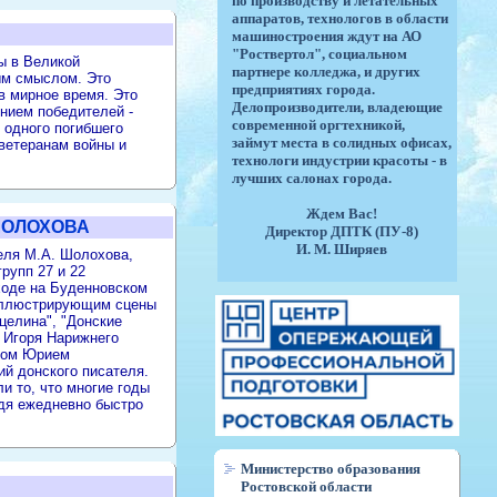
по производству и летательных
аппаратов, технологов в области
машиностроения ждут на АО
"Роствертол", социальном
ы в Великой
партнере колледжа, и других
ым смыслом. Это
предприятиях города.
в мирное время. Это
Делопроизводители, владеющие
нием победителей -
современной оргтехникой,
и одного погибшего
займут места в солидных офисах,
 ветеранам войны и
технологи индустрии красоты - в
лучших салонах города.
Ждем Вас!
ШОЛОХОВА
Директор ДПТК (ПУ-8)
И. М. Ширяев
теля М.А. Шолохова,
рупп 27 и 22
оде на Буденновском
 иллюстрирующим сцены
целина", "Донские
а Игоря Нарижнего
ором Юрием
й донского писателя.
и то, что многие годы
одя ежедневно быстро
Министерство образования
Ростовской области