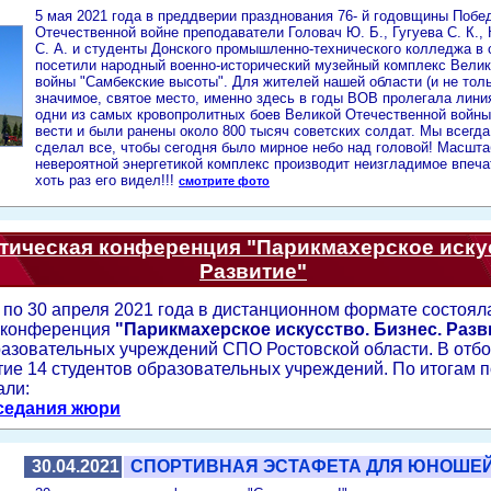
5 мая 2021 года в преддверии празднования 76- й годовщины Побе
Отечественной войне преподаватели Головач Ю. Б., Гугуева С. К.,
С. А. и студенты Донского промышленно-технического колледжа в 
посетили народный военно-исторический музейный комплекс Вели
войны "Самбекские высоты". Для жителей нашей области (и не тольк
значимое, святое место, именно здесь в годы ВОВ пролегала лини
одни из самых кровопролитных боев Великой Отечественной войны.
вести и были ранены около 800 тысяч советских солдат. Мы всегда
сделал все, чтобы сегодня было мирное небо над головой! Масшта
невероятной энергетикой комплекс производит неизгладимое впеча
хоть раз его видел!!!
смотрите фото
тическая конференция "Парикмахерское искус
Развитие"
1 по 30 апреля 2021 года в дистанционном формате состоял
я конференция
"Парикмахерское искусство. Бизнес. Разв
разовательных учреждений СПО Ростовской области. В отб
тие 14 студентов образовательных учреждений. По итогам 
али:
седания жюри
30.04.2021
СПОРТИВНАЯ ЭСТАФЕТА ДЛЯ ЮНОШЕ