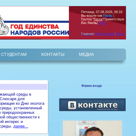
Пятница, 07.08.2026, 06:16
Вы вошли как
Гость
|
Группа
"
Гости
"
Приветствую
Вас
Гость
|
RSS
Главная
|
Регистрация
|
Вход
СТУДЕНТАМ
КОНТАКТЫ
МЕДИА
Е ВИДЕО
ВИДЕО
и координаты
"
ФОТО
Форма входа
ружающей среды в
 Слюсаря для
ормации ко Дню эколога
 среды, установленный
и природоохранных
вой общественности к
й интерес и
 среды.
далее...