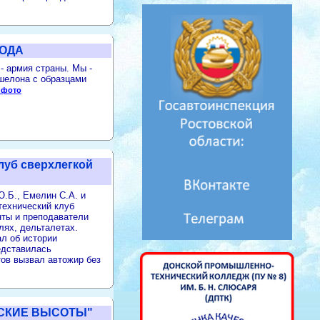
РОДА
- армия страны. Мы -
эшелона с образцами
 фото
луб сверхлегкой
Ю.Б., Емелин С.А. и
технический клуб
нты и преподаватели
лях, дельталетах.
л об истории
едставилась
тов вызвал автожир без
СКИЕ ВЫСОТЫ"