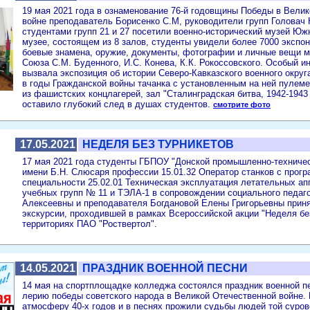
19 мая 2021 года в ознаменование 76-й годовщины Победы в Вели
войне преподаватель Борисенко С.М, руководители групп Головач Ю
студентами групп 21 и 27 посетили военно-исторический музей Южн
музее, состоящем из 8 залов, студенты увидели более 7000 экспон
боевые знамена, оружие, документы, фотографии и личные вещи 
Союза С.М. Буденного, И.С. Конева, К.К. Рокоссовского. Особый и
вызвала экспозиция об истории Северо-Кавказского военного округа
в годы Гражданской войны тачанка с установленным на ней пулем
из фашистских концлагерей, зал "Сталинградская битва, 1942-1943 
оставило глубокий след в душах студентов.
смотрите фото
17.05.2021
НЕДЕЛЯ БЕЗ ТУРНИКЕТОВ
17 мая 2021 года студенты ГБПОУ "Донской промышленно-техниче
имени Б.Н. Слюсаря профессии 15.01.32 Оператор станков с прог
специальности 25.02.01 Техническая эксплуатация летательных ап
учебных групп № 11 и ТЭЛА-1 в сопровождении социального педаг
Алексеевны и преподавателя Богдановой Елены Григорьевны приня
экскурсии, проходившей в рамках Всероссийской акции "Неделя без
территориях ПАО "Роствертол".
14.05.2021
ПРАЗДНИК ВОЕННОЙ ПЕСНИ
14 мая на спортплощадке колледжа состоялся праздник военной п
лерию победы советского народа в Великой Отечественной войне. 
атмосферу 40-х годов и в песнях прожили судьбы людей той суров