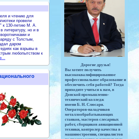
теля и чтению для
блиотеки провели
 к 130-летию М. А.
в литературу, но и в
 воротничками и
аряду с Толстым,
ладал даром
гедиях как взрывы в
стрым любопытством к
...
Дорогие друзья!
Вы хотите получить
высококвалифицированное
ационального
профессиональное образование и
обеспечить себя работой? Тогда
приходите учиться к нам, в
Донской промышленно-
технический колледж
имени Б. Н. Слюсаря.
Операторов-наладчиков
металлообрабатывающих
станков, мастеров слесарных
работ, сборщиков авиационной
техники, контролер качества в
машиностроении, специалистов