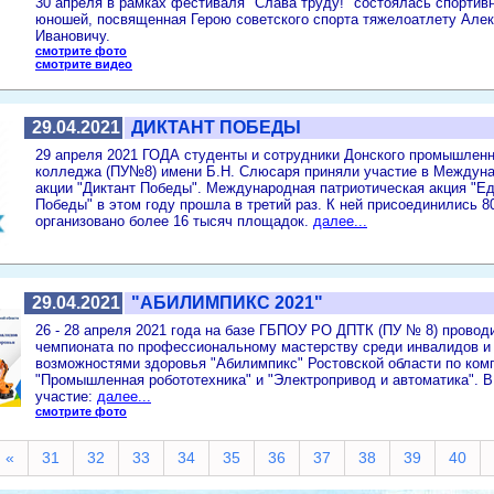
30 апреля в рамках фестиваля "Слава труду!" состоялась спортив
юношей, посвященная Герою советского спорта тяжелоатлету Але
Ивановичу.
смотрите фото
смотрите видео
29.04.2021
ДИКТАНТ ПОБЕДЫ
29 апреля 2021 ГОДА студенты и сотрудники Донского промышленн
колледжа (ПУ№8) имени Б.Н. Слюсаря приняли участие в Междуна
акции "Диктант Победы". Международная патриотическая акция "Ед
Победы" в этом году прошла в третий раз. К ней присоединились 8
организовано более 16 тысяч площадок.
далее...
29.04.2021
"АБИЛИМПИКС 2021"
26 - 28 апреля 2021 года на базе ГБПОУ РО ДПТК (ПУ № 8) провод
чемпионата по профессиональному мастерству среди инвалидов и
возможностями здоровья "Абилимпикс" Ростовской области по ком
"Промышленная робототехника" и "Электропривод и автоматика". 
участие:
далее...
смотрите фото
«
31
32
33
34
35
36
37
38
39
40