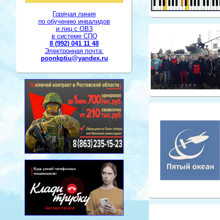
Горячая линия
по обучению инвалидов
и лиц с ОВЗ
в системе СПО
8 (992) 041 11 48
Электронная почта:
poonkptiu@yandex.ru