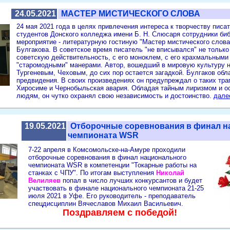
24.05.2021
МАСТЕР МИСТИЧЕСКОГО СЛОВА
24 мая 2021 года в целях привлечения интереса к творчеству писа
студентов Донского колледжа имени Б. Н. Слюсаря сотрудники би
мероприятие - литературную гостиную "Мастер мистического слова"
Булгакова. В советское время писатель "не вписывался" не только 
советскую действительность, с его моноклем, с его крахмальными
"старомодными" манерами. Автор, вошедший в мировую культуру н
Тургеневым, Чеховым, до сих пор остается загадкой. Булгаков об
предвидения. В своих произведениях он предупреждал о таких тра
Хиросиме и Чернобыльская авария. Обладая тайным лиризмом и о
людям, он чутко охранял свою независимость и достоинство.
далее
19.05.2021
Отборочные соревнования в финал н
чемпионата WSR
7-22 апреля в Комсомольске-на-Амуре проходили
отборочные соревнования в финал национального
чемпионата WSR в компетенции "Токарные работы на
станках с ЧПУ". По итогам выступления
Николай
Велиляев
попал в число лучших конкурсантов и будет
участвовать в финале национального чемпионата 21-25
июля 2021 в Уфе. Его руководитель - преподаватель
спецдисциплин Вячеславов Михаил Васильевич.
Поздравляем с победой!