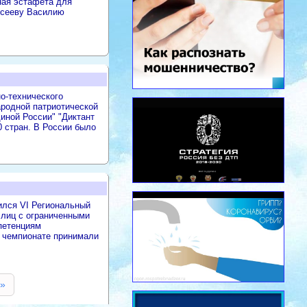
ная эстафета для
ксееву Василию
о-технического
родной патриотической
иной России" "Диктант
0 стран. В России было
ился VI Региональный
 лиц с ограниченными
петенциям
В чемпионате принимали
»