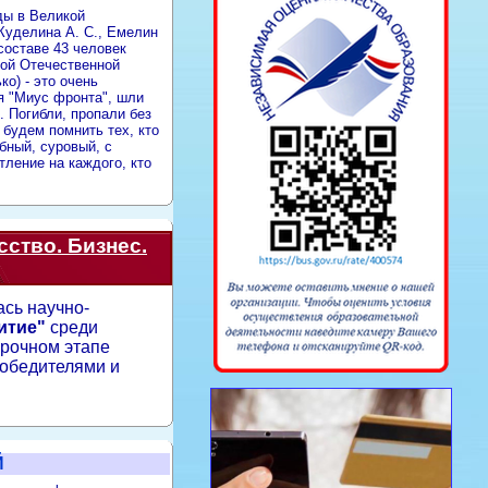
ды в Великой
 Куделина А. С., Емелин
составе 43 человек
кой Отечественной
о) - это очень
я "Миус фронта", шли
 Погибли, пропали без
 будем помнить тех, кто
бный, суровый, с
тление на каждого, кто
ство. Бизнес.
ась научно-
итие"
среди
орочном этапе
победителями и
Й