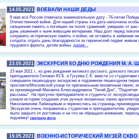
14.05.2021
ВОЕВАЛИ НАШИ ДЕДЫ
9 мая вся Россия отмечала знаменательную дату - 76-летие Побед
Отечественной войне. Для нашей страны эта дата наполнена особ
священная память о погибших на полях сражений, умерших от ран 
дань уважения к ныне живущим ветеранам. Наш долг перед поколе
сохранить историческую память о войне, не оставить в забвении н
солдата, отдать дань благодарности за героический подвиг живым
трудового фронта, детям войны.
далее...
23.05.2021
ЭКСКУРСИЯ КО ДНЮ РОЖДЕНИЯ М. А. 
23 мая 2021 г., ко дню рождения великого русского, донского писа
преподаватели Головач Ю.Б. и Гугуева С.К. вместе со студентами г
совершили пешеходную экскурсию в подземном пешеходном перех
проспекте/Московской улице по оригинальным мозаичным панно,
из произведений Михаила Александровича "Тихий Дон", "Поднятая 
рассказы". На прогулке преподаватели и студенты от экскурсовод
узнали историю создания этих ручных мозаичных панно архитект
Николаевичем Лабинцевым и перенеслись на страницы произведени
Экскурсия очень понравилась студентам и преподавателям, увидел
было закрыто от ростовчан и на что не обращали внимания, перех
подземку!
смотрите фото
19.05.2021
ВОЕННО-ИСТОРИЧЕСКИЙ МУЗЕЙ СКВО