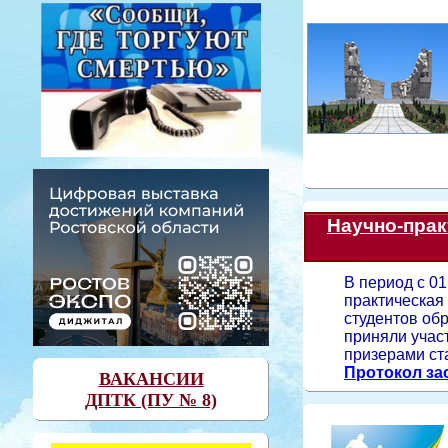
Научно-прак
В период с 0
практическа
студентов об
приняли учас
призерами ст
Протокол за
ВАКАНСИИ
ДПТК (ПУ № 8)