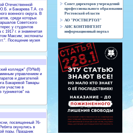
Совет директоров учереждений
кой Отечественной
профессионального образования
.Б. и Бакарева Т.А. со
Ростовской области
ого военного округа. В
атов, среди которых
АО "РОСТВЕРТОЛ"
маршалов Советского
АИС КОНТИНГЕНТ
нтерес у студентов
 с 1917 г. и знаменитая
информационный портал
етом Максим; экспонаты
гг.". Посещение музея
ский колледж" (ПУ№8)
раммным управлением и
паратов и двигателей
ога Бакаревой Тамары
ли участие в
 турникетов" на
есни, посвященный 76-
Ребята окунулись в
ой поры. Праздник