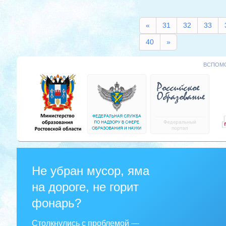
«
31
32
33
40
»
ВСПОМО
Не убран мусор, яма
на дороге, не горит
фонарь?
Столкнулись с проблемой —