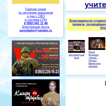
учите
Горячая линия
по обучению инвалидов
и лиц с ОВЗ
в системе СПО
Благодарности студент
8 (992) 041 11 48
проекте, посвящённо
Электронная почта:
Оте
poonkptiu@yandex.ru
Юлия
Бессмертный
Друнина
полк
"Зинка".
Читает
Малютина
Амалия.