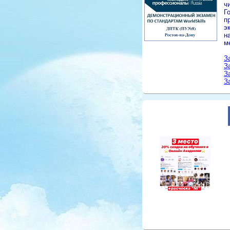
ч
Г
п
э
н
м
З
З
З
З