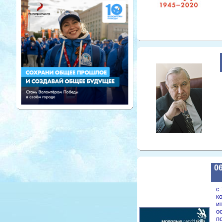
06
с
к
и
о
п